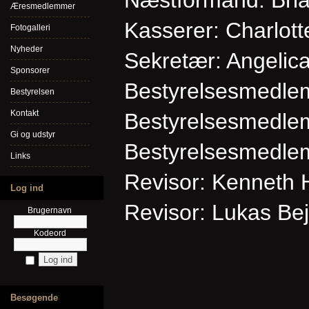
Næstformand: Bria
Æresmedlemmer
Kasserer: Charlott
Fotogalleri
Nyheder
Sekretær: Angelic
Sponsorer
Bestyrelsesmedle
Bestyrelsen
Kontakt
Bestyrelsesmedlem
Gi og udstyr
Bestyrelsesmedle
Links
Revisor: Kenneth 
Log ind
Revisor: Lukas Be
Brugernavn
Kodeord
Besøgende