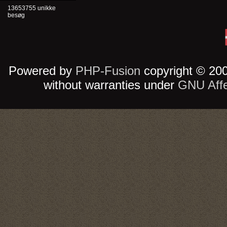
13653755 unikke
besøg
Powered by
PHP-Fusion
copyright © 200
without warranties under
GNU Aff