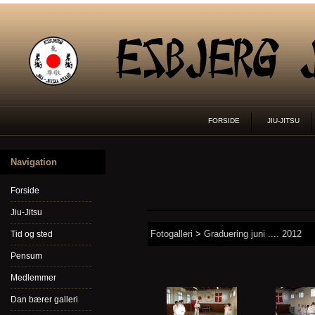
FORSIDE
JIU-JITSU
Navigation
Forside
Jiu-Jitsu
Fotogalleri
>
Graduering juni .... 2012
Tid og sted
Pensum
Medlemmer
Dan bærer galleri